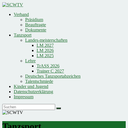
Zum
Inhalt
Verband
springen
SCWTV
Präsidium
Beauftragte
Sächsische
Dokumente
Country
Tanzsport
Western
Landes-meisterschaften
Tanzsportvereinigung
LM 2027
LM 2026
LM 2025
Lehre
TrASS 2026
Trainer C 2027
Deutsches Tanzsportabzeichen
Talentschmiede
Kinder und Jugend
Datenschutzerklärung
Impressum
Tanzsport